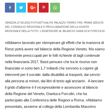
VENEZIA 27.06.2015.FOTOATTUALITA'.PALAZZO FERRO FINI. PRIMA SEDUTA
DEL CONSIGLIO REGIONALE E PROCLAMAZIONE DELLA GIUNTA
REGIONALE.NELLA FOTO. L'ASSESSORE AL BILANCIO GIANLUCA FORCOLIN
«Abbiamo lavorato per stemperare gli effetti che la manovra di
Renzi potrà avere nel bilancio della Regione Veneto. Ma siamo
fortemente preoccupati per le folli richieste di tagli contenute
nella finanziaria 2017. Basti pensare c­he tra le risorse non
finanziate vi sono ben 1,7 miliardi che servono a coprire gli
interventi per il sociale: dalla disabilità ai trasporti, dai servizi
alla persona ai minori, dai libri di testo agli anziani». A lanciare
il grido d’allarme è il vicepresidente e assessore al bilancio
della Regione del Veneto, Gi­anluca Forcolin, che ha
partecipato alla Conferenza delle Re­gioni a Roma. «Abbiamo
presentato, assieme al collega della Lombardia Massimo