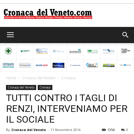
Cronaca
del
Home
Cronaca del Veneto
Cronaca
Cronaca del Veneto
Cronaca
Veneto
TUTTI CONTRO I TAGLI DI
RENZI, INTERVENIAMO PER
IL SOCIALE
By
Cronaca del Veneto
-
11 Novembre 2016
1354
0