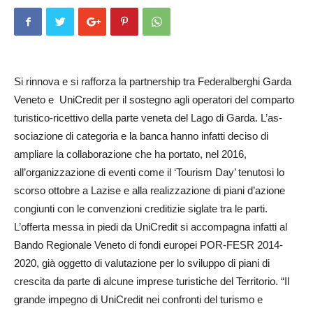
Si rinnova e si rafforza la partnership tra Fed­eralb­erghi Garda
Veneto e Uni­Credit per il sostegno agli operatori del comparto
turistico-ricettivo della parte veneta del Lago di Garda. L’as­
soci­azione di categoria e la banca hanno infatti deciso di
ampliare la collaborazione che ha portato, nel 2016,
all’organizzazione di eventi come il ‘Tourism Day’ tenutosi lo
scorso ottobre a Lazise e alla realizzazione di piani d’azione
congiunti con le convenzioni creditizie siglate tra le parti.
L’offerta messa in piedi da UniCredit si accompagna infatti al
Bando Regionale Veneto di fo­ndi europei POR-FESR 2014-
2020, già og­getto di valutazione per lo sviluppo di pi­ani di
crescita da pa­rte di alcune im­prese turistiche del Ter­­ritorio. “Il
gr­an­de impegno di Uni­Credit nei confronti del turismo e