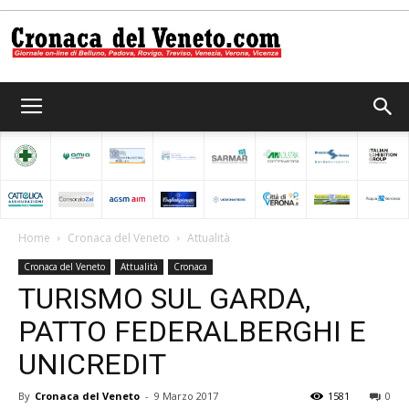
Cronaca
del
Home
Cronaca del Veneto
Attualità
Cronaca del Veneto
Attualità
Cronaca
Veneto
TURISMO SUL GARDA,
PATTO FEDERALBERGHI E
UNICREDIT
By
Cronaca del Veneto
-
9 Marzo 2017
1581
0