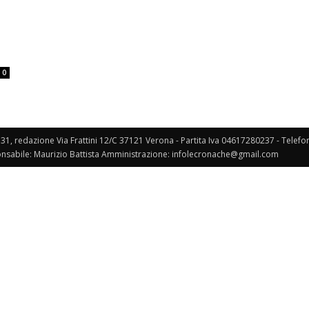
Veneto
0
131, redazione Via Frattini 12/C 37121 Verona - Partita Iva 04617280237 - Telef
nsabile: Maurizio Battista Amministrazione: infolecronache@gmail.com