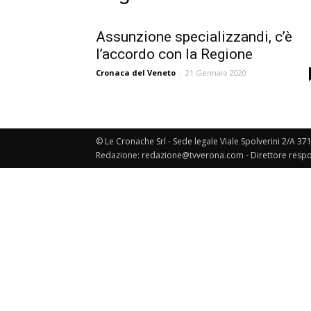
Assunzione specializzandi, c’è
l’accordo con la Regione
Cronaca del Veneto
-
21 Gennaio 2020
© Le Cronache Srl - Sede legale Viale Spolverini 2/A 37
Redazione: redazione@tvverona.com - Direttore respo