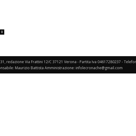
Veneto
0
131, redazione Via Frattini 12/C 37121 Verona - Partita Iva 04617280237 - Telef
nsabile: Maurizio Battista Amministrazione: infolecronache@gmail.com