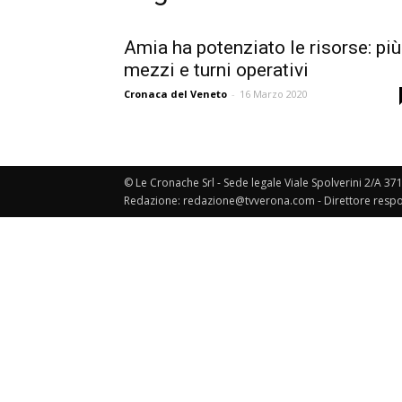
Amia ha potenziato le risorse: più
mezzi e turni operativi
Cronaca del Veneto
-
16 Marzo 2020
© Le Cronache Srl - Sede legale Viale Spolverini 2/A 37
Redazione: redazione@tvverona.com - Direttore respo