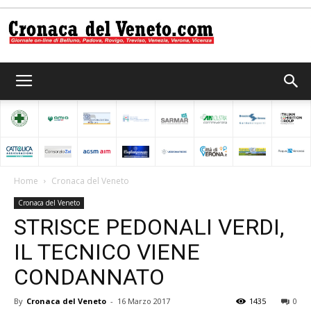
Cronaca
del
Home
Cronaca del Veneto
Cronaca del Veneto
Veneto
STRISCE PEDONALI VERDI,
IL TECNICO VIENE
CONDANNATO
By
Cronaca del Veneto
-
16 Marzo 2017
1435
0