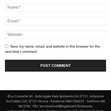
Save my name, email, and website in this browser for the
next time I comment.
© Le Cronache Srl - Sede legale Viale Spolverini 2/A 37131, redazione
Via Frattini 12/C 37121 Verona - Partita Iva 04617280237 - Telefono 045
9612761 - PEC: lecronachesrl@legalmail.it Redazione: