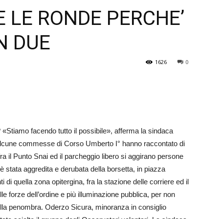
E LE RONDE PERCHE’
Veneto
N DUE
1626
0
? «Stiamo facendo tutto il possibile», afferma la sindaca
, alcune commesse di Corso Umberto I° hanno raccontato di
ra il Punto Snai ed il parcheggio libero si aggirano persone
 è stata aggredita e derubata della borsetta, in piazza
 di quella zona opitergina, fra la stazione delle corriere ed il
 forze dell’ordine e più illuminazione pubblica, per non
ella penombra. Oderzo Sicura, minoranza in consiglio