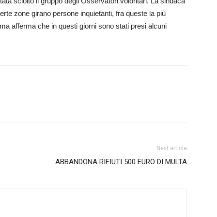
ta sciolto il gruppo degli Osservatori volontari. La sindaca
erte zone girano persone inquietanti, fra queste la più
 ma afferma che in questi giorni sono stati presi alcuni
Next article
ABBANDONA RIFIUTI 500 EURO DI MULTA