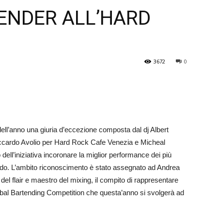
TENDER ALL’HARD
Veneto
3672
0
ell’anno una giuria d’eccezione composta dal dj Albert
 Riccardo Avolio per Hard Rock Cafe Venezia e Micheal
dell’iniziativa incoronare la miglior performance dei più
ondo. L’ambito riconoscimento è stato assegnato ad Andrea
a del flair e maestro del mixing, il compito di rappresentare
obal Bartending Competition che questa’anno si svolgerà ad