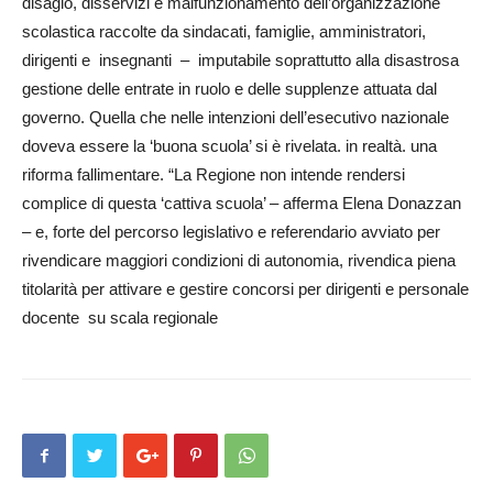
disagio, disservizi e malfunzionamento dell’organizzazione
scolastica raccolte da sindacati, famiglie, amministratori,
dirigenti e insegnanti – imputa­bile soprattutto alla disastrosa
gestione delle entrate in ruolo e delle supplenze attuata dal
governo. Quella che nelle intenzioni dell’esecutivo nazionale
doveva essere la ‘buona scuola’ si è rivelata. in realtà. una
riforma fallime­ntare. “La Regione non intende rendersi
complice di questa ‘cattiva scuola’ – afferma Elena Donazzan
– e, forte del percorso legislativo e referendario avviato per
rivendicare maggiori condizioni di autonomia, riv­endica pie­na
titolarità per attivare e gestire concorsi per dirigenti e per­sonale
do­cente su scala regionale