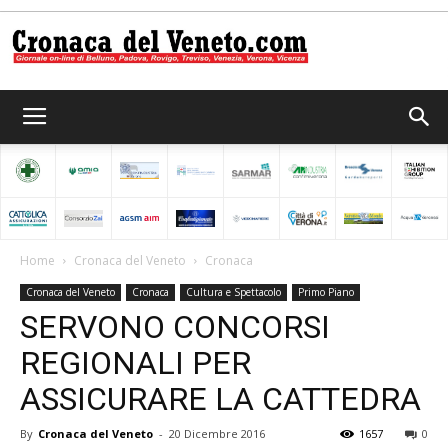
Cronaca
del
Home
Cronaca del Veneto
Cronaca
Cronaca del Veneto
Cronaca
Cultura e Spettacolo
Primo Piano
Veneto
SERVONO CONCORSI
REGIONALI PER
ASSICURARE LA CATTEDRA
By
Cronaca del Veneto
-
20 Dicembre 2016
1657
0