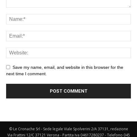
Save my name, email, and website in this browser for the
next time I comment.
© Le Cronache Srl - Sede legale Viale Spolverini 2/A 37131, redazione
Via Frattini 12/C 37121 Verona - Partita Iva 04617280237 - Telefono 045