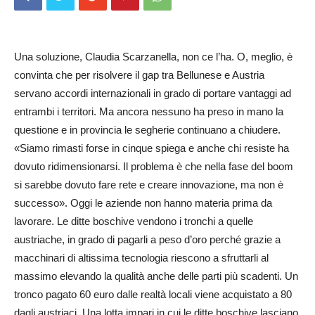
Una soluzione, Claudia Scarzanella, non ce l’ha. O, meglio, è
convinta che per risolvere il gap tra Bellunese e Austria
servano accordi internazionali in grado di portare vantaggi ad
entrambi i territori. Ma ancora nessuno ha preso in mano la
questione e in provincia le segherie continuano a chiudere.
«Siamo rimasti forse in cinque spiega e anche chi resiste ha
dovuto ridimensionarsi. Il problema è che nella fase del boom
si sarebbe dovuto fare rete e creare innovazione, ma non è
successo». Oggi le aziende non hanno materia prima da
lavorare. Le ditte boschive vendono i tronchi a quelle
austriache, in grado di pagarli a peso d’oro perché grazie a
macchinari di altissima tecnologia riescono a sfruttarli al
massimo elevando la qualità anche delle parti più scadenti. Un
tronco pagato 60 euro dalle realtà locali viene acquistato a 80
dagli austriaci. Una lotta impari in cui le ditte boschive lasciano