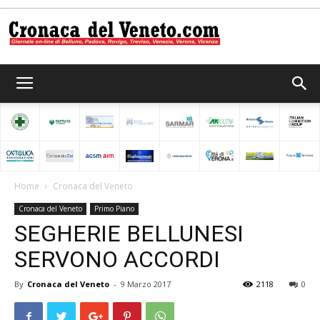
Cronaca
del
Home
Cronaca del Veneto
Cronaca del Veneto
Primo Piano
Veneto
SEGHERIE BELLUNESI
SERVONO ACCORDI
By
Cronaca del Veneto
-
9 Marzo 2017
2118
0