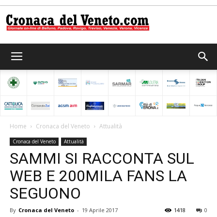
Cronaca
del
Home
Cronaca del Veneto
Attualità
Cronaca del Veneto
Attualità
Veneto
SAMMI SI RACCONTA SUL
WEB E 200MILA FANS LA
SEGUONO
By
Cronaca del Veneto
-
19 Aprile 2017
1418
0