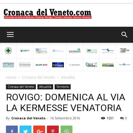
Cronaca
del
Home
Cronaca del Veneto
Attualità
Cronaca del Veneto
Attualità
Territorio
Veneto
ROVIGO: DOMENICA AL VIA
LA KERMESSE VENATORIA
By
Cronaca del Veneto
-
16 Settembre 2016
1531
0