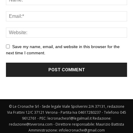
Save my name, email, and website in this browser for the
next time I comment.
© Le Cronache Srl - Sede legale Viale Spolverini 2/A 37131, redazione
Via Frattini 12/C 37121 Verona - Partita Iva 04617280237 - Telefono 045
9612761 - PEC: lecronachesrl@legalmail.it Redazione:
redazione@tvverona.com - Direttore responsabile: Maurizio Battista
Amministrazione: infolecronache@gmail.com