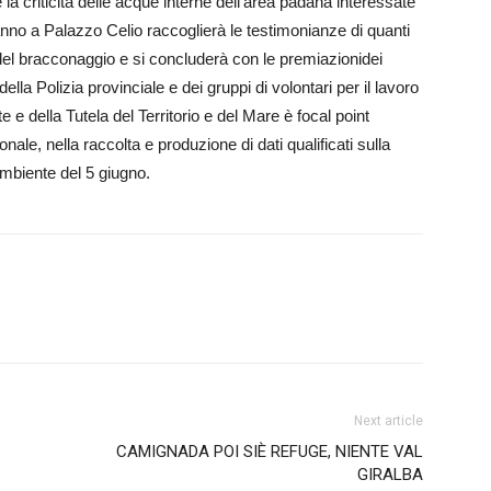
la criticità delle acque interne dell’area padana interessate
no a Palazzo Celio raccoglierà le testimonianze di quanti
 del bracconaggio e si concluderà con le premiazionidei
 della Polizia provinciale e dei gruppi di volontari per il lavoro
nte e della Tutela del Territorio e del Mare è focal point
nale, nella raccolta e produzione di dati qualificati sulla
Am­biente del 5 giugno.
Next article
CAMIGNADA POI SIÈ REFUGE, NIENTE VAL
GIRALBA