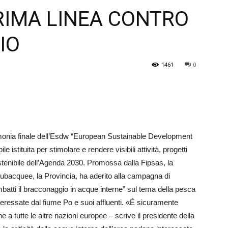
RIMA LINEA CONTRO
Veneto
IO
1461
0
rimonia finale dell’Esdw “European Sustainable Development
istituita per stimolare e rendere visibili attività, progetti
ostenibile dell’Agenda 2030. Promossa dalla Fipsas, la
 subacquee, la Provincia, ha aderito alla campagna di
mbatti il bracconaggio in acque interne” sul tema della pesca
interessate dal fiume Po e suoi affluenti. «É sicuramente
a tutte le altre nazioni europee – scrive il presidente della