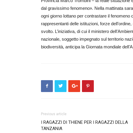
Provincia Marco Trombini – la reale situazione e 
dal gravissimo fenomeno». Nella mattinata saran
ogni giorno lottano per contrastare il fenomeno
rappresentanti delle istituzioni, forze dell’ordine,
svolto. L’iniziativa, di cui il ministero dell’Ambie
nazionale, soggetto impegnato sul territorio nazio
biodiversità, anticipa la Giornata mondiale dell’
Previous article
I RAGAZZI DI THIENE PER I RAGAZZI DELLA
TANZANIA