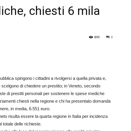
iche, chiesti 6 mila
Veneto
899
0
bblica spingono i cittadini a rivolgersi a quella privata e,
e scelgono di chiedere un prestito; in Veneto, secondo
ichieste di prestiti personali per sostenere le spese mediche
nziamenti chiesti nella regione e chi ha presentato domanda
enere, in media, 6.551 euro.
eto risulta essere la quarta regione in Italia per incidenza
 totale delle richieste.