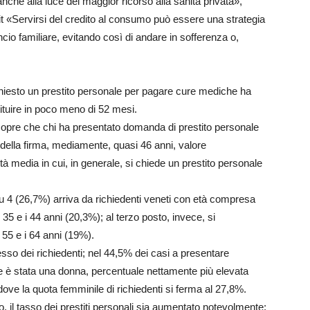
che alla luce del maggior ricorso alla sanità privata»,
e.it «Servirsi del credito al consumo può essere una strategia
ncio familiare, evitando così di andare in sofferenza o,
chiesto un prestito personale per pagare cure mediche ha
tituire in poco meno di 52 mesi.
i scopre che chi ha presentato domanda di prestito personale
o della firma, mediamente, quasi 46 anni, valore
età media in cui, in generale, si chiede un prestito personale
u 4 (26,7%) arriva da richiedenti veneti con età compresa
i 35 e i 44 anni (20,3%); al terzo posto, invece, si
 55 e i 64 anni (19%).
sso dei richiedenti; nel 44,5% dei casi a presentare
e è stata una donna, percentuale nettamente più elevata
o, dove la quota femminile di richiedenti si ferma al 27,8%.
, il tasso dei prestiti personali sia aumentato notevolmente: