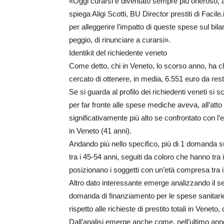
«Oggi curarsi è diventato sempre più oneroso, an
spiega Aligi Scotti, BU Director prestiti di Facil
per alleggerire l’impatto di queste spese sul bila
peggio, di rinunciare a curarsi».
Identikit del richiedente veneto
Come detto, chi in Veneto, lo scorso anno, ha 
cercato di ottenere, in media, 6.551 euro da res
Se si guarda al profilo dei richiedenti veneti s
per far fronte alle spese mediche aveva, all’att
significativamente più alto se confrontato con l’
in Veneto (41 anni).
Andando più nello specifico, più di 1 domanda s
tra i 45-54 anni, seguiti da coloro che hanno tra 
posizionano i soggetti con un’età compresa tra i
Altro dato interessante emerge analizzando il se
domanda di finanziamento per le spese sanitari
rispetto alle richieste di prestito totali in Venet
Dall’analisi emerge anche come, nell’ultimo anno