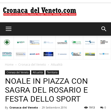
Cronaca
del
Home
Cronaca del Veneto
Attualità
Cronaca del Veneto
Attualità
Territorio
Veneto
NOALE IN PIAZZA CON
SAGRA DEL ROSARIO E
FESTA DELLO SPORT
By
Cronaca del Veneto
-
29 Settembre 2016
1913
0