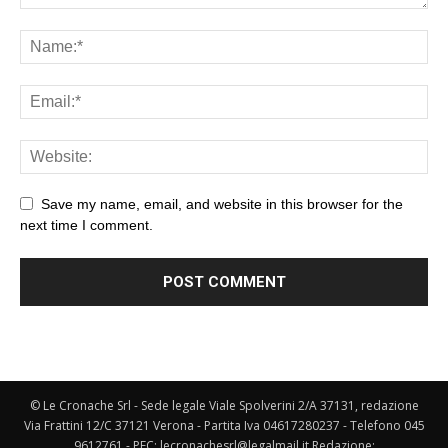
Save my name, email, and website in this browser for the
next time I comment.
© Le Cronache Srl - Sede legale Viale Spolverini 2/A 37131, redazione
Via Frattini 12/C 37121 Verona - Partita Iva 04617280237 - Telefono 045
9612761 - PEC: lecronachesrl@legalmail.it Redazione: