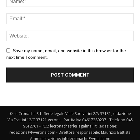
Save my name, email, and website in this browser for the
next time I comment.
© Le Cronache Srl - Sede legale Viale Spolverini 2/A 37131, redazione
Via Frattini 12/C 37121 Verona - Partita Iva 04617280237 - Telefono 045
9612761 - PEC: lecronachesrl@legalmail.it Redazione:
redazione@tvverona.com - Direttore responsabile: Maurizio Battista
Amministrazione: infolecronache@gmail.com