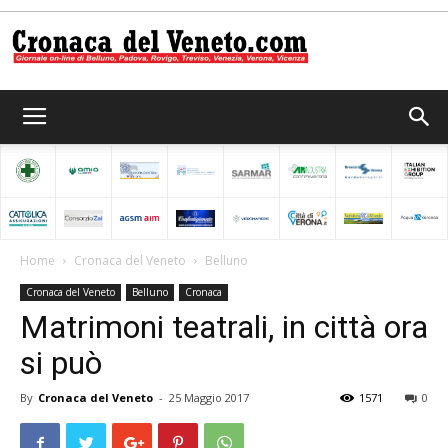
Cronaca
del
Home
Cronaca del Veneto
Belluno
Cronaca del Veneto
Belluno
Cronaca
Veneto
Matrimoni teatrali, in città ora
si può
By
Cronaca del Veneto
-
25 Maggio 2017
1571
0