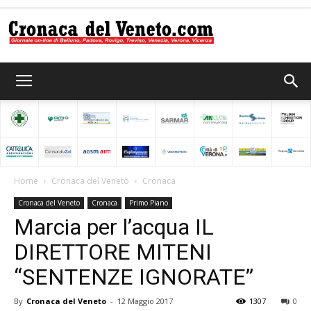
Cronaca
del
Home
Cronaca del Veneto
Cronaca
Cronaca del Veneto
Cronaca
Primo Piano
Veneto
Marcia per l’acqua IL
DIRETTORE MITENI
“SENTENZE IGNORATE”
By
Cronaca del Veneto
-
12 Maggio 2017
1307
0