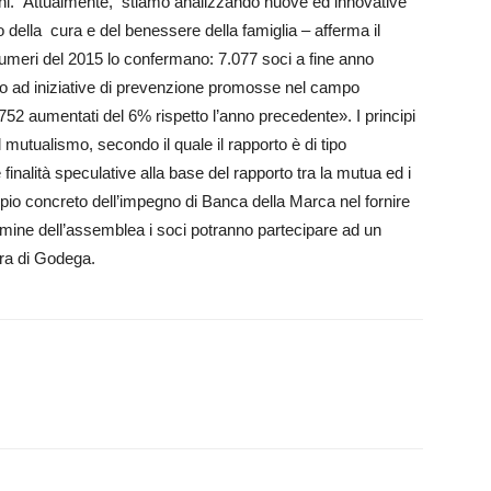
ioni. Attual­men­te, stiamo analizzando nuove ed innovative
o della cura e del benessere della famiglia – afferma il
numeri del 2015 lo confermano: 7.077 soci a fine anno
to ad iniziative di prevenzione promosse nel campo
3.752 aumentati del 6% rispetto l’anno precedente». I principi
 mutualismo, secondo il quale il rapporto è di tipo
finalità speculative alla base del rapporto tra la mutua ed i
io concreto dell’impegno di Banca della Marca nel fornire
 termine dell’assemblea i soci potranno partecipare ad un
era di Godega.