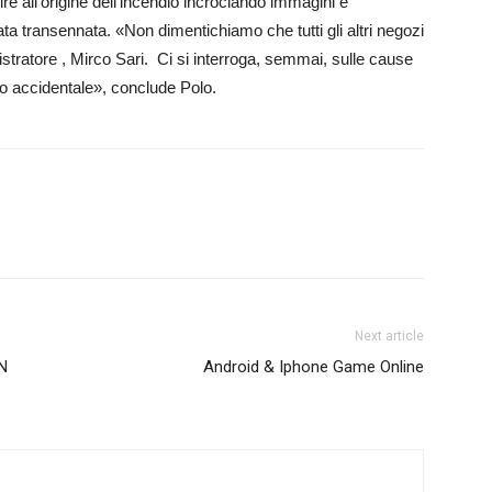
re all’origine dell’incendio incrociando immagini e
ata transennata. «Non dimentichiamo che tutti gli altri negozi
istratore , Mirco Sari. Ci si interroga, semmai, sulle cause
to accidentale», conclude Polo.
Next article
N
Android & Iphone Game Online