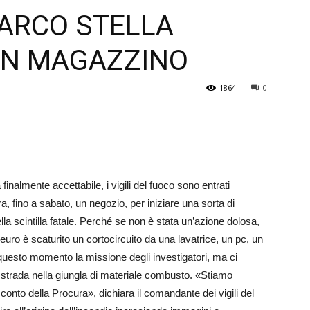
PARCO STELLA
Veneto
UN MAGAZZINO
1864
0
inalmente accettabile, i vigili del fuoco sono entrati
ra, fino a sabato, un negozio, per iniziare una sorta di
la scintilla fatale. Perché se non è stata un’azione dolosa,
nieuro è scaturito un cortocircuito da una lavatrice, un pc, un
in questo momento la missione degli investigatori, ma ci
 strada nella giungla di materiale combusto. «Stiamo
conto della Procura», dichiara il comandante dei vigili del