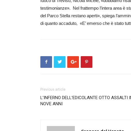
fuoco di Treviso, Nicola Micele, «dobbiamo risali
testimonianze». Nel frattempo l’in­tera area è st
del Parco Stella restano aperti», spiega l’ammin
di quanto accaduto, «E’ em­erso che è stato tut
Previous article
L’INFERNO DELL’EDICOLANTE OTTO ASSALTI I
NOVE ANNI
Cronaca del Veneto