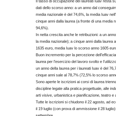
Il tasso di occupazione dei laureati Iuav resta su
dati dello scorso anno: a un anno dal conseguiment
media nazionale è del 74,6%, la media Iuav nell
cinque anni dalla laurea (a fronte di una media 
94,6%).
In netta crescita anche le retribuzioni: a un ann
la media nazionale); a cinque anni dalla laurea 
1635 euro, media Iuav lo scorso anno 1605 euro
Buon incremento per la percezione dell’efficacia
laurea per l’esercizio del lavoro svolto e l’utili
un anno della laurea per i laureati Iuav è del 7
cinque anni sale al 78,7% (72,5% lo scorso ann
Sono aperte le iscrizioni ai corsi di laurea trienn
discipline legate alla pratica progettuale, alle in
arti visive, urbanistica e pianificazione, teatro e 
Tutte le iscrizioni si chiudono il 22 agosto, ad e
il 19 luglio (con prova di ammissione il 28 luglio)
settembre.