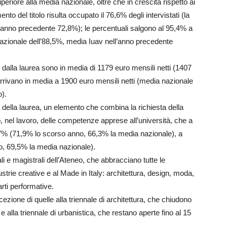
periore alla media nazionale, oltre che in crescita rispetto ai
o del titolo risulta occupato il 76,6% degli intervistati (la
’anno precedente 72,8%); le percentuali salgono al 95,4% a
nazionale dell’88,5%, media Iuav nell’anno precedente
o dalla laurea sono in media di 1179 euro mensili netti (1407
arrivano in media a 1900 euro mensili netti (media nazionale
).
 della laurea, un elemento che combina la richiesta della
zzo, nel lavoro, delle competenze apprese all’università, che a
6,7% (71,9% lo scorso anno, 66,3% la media nazionale), a
o, 69,5% la media nazionale).
ali e magistrali dell’Ateneo, che abbracciano tutte le
dustrie creative e al Made in Italy: architettura, design, moda,
arti performative.
ccezione di quelle alla triennale di architettura, che chiudono
 e alla triennale di urbanistica, che restano aperte fino al 15