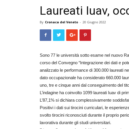
Laureati Iuav, oc
By
Cronaca del Veneto
-
20 Giugno 2022
Sono 77 le università sotto esame nel nuovo Rap
corso del Convegno “Integrazione dei dati e pot
analizzato le performance di 300.000 laureati nel
dato occupazionale ha considerato 660.000 laurea
uno, tre e cinque anni dal conseguimento del tito
L’indagine ha coinvolto 1099 laureati Iuav di pri
L’87,1% si dichiara complessivamente soddisfatt
Positivi i dati sui tirocini curriculari, le esperien
svolto tirocini riconosciuti durante il proprio peri
lavorativa durante gli studi universitari.