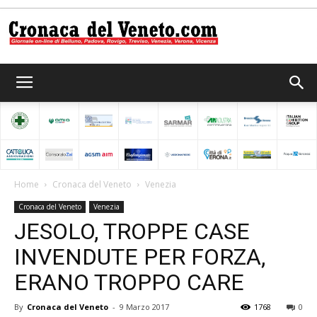
Cronaca
del
Home
Cronaca del Veneto
Venezia
Cronaca del Veneto
Venezia
Veneto
JESOLO, TROPPE CASE
INVENDUTE PER FORZA,
ERANO TROPPO CARE
By
Cronaca del Veneto
-
9 Marzo 2017
1768
0