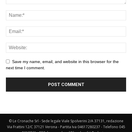
Save my name, email, and website in this browser for the
next time I comment.
© Le Cronache Srl - Sede legale Viale Spolverini 2/A 37131, redazione
Via Frattini 12/C 37121 Verona - Partita Iva 04617280237 - Telefono 045