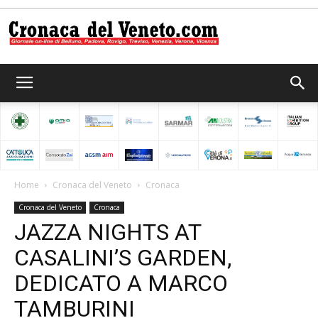
Cronaca
del
Home
Cronaca del Veneto
Cronaca
Cronaca del Veneto
Cronaca
Veneto
JAZZA NIGHTS AT
CASALINI’S GARDEN,
DEDICATO A MARCO
TAMBURINI