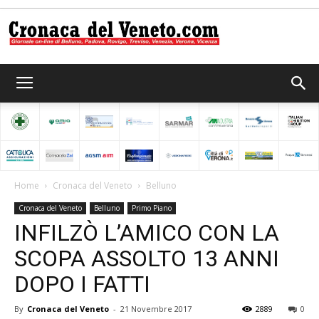
Cronaca
del
Home
Cronaca del Veneto
Belluno
Cronaca del Veneto
Belluno
Primo Piano
Veneto
INFILZÒ L’AMICO CON LA
SCOPA ASSOLTO 13 ANNI
DOPO I FATTI
By
Cronaca del Veneto
-
21 Novembre 2017
2889
0