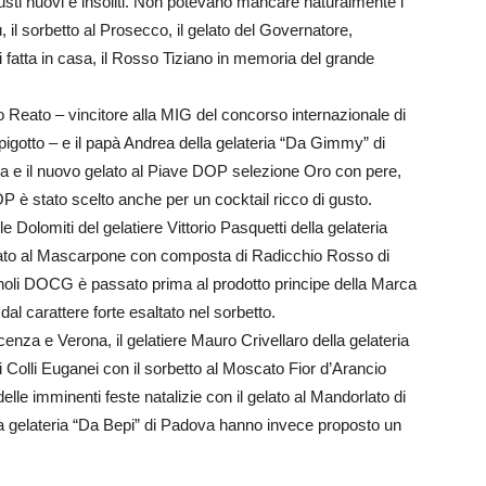
gusti nuovi e insoliti. Non potevano mancare naturalmente i
ù, il sorbetto al Prosecco, il gelato del Governatore,
i fatta in casa, il Rosso Tiziano in memoria del grande
co Reato – vincitore alla MIG del concorso internazionale di
gotto – e il papà Andrea della gelateria “Da Gimmy” di
rina e il nuovo gelato al Piave DOP selezione Oro con pere,
P è stato scelto anche per un cocktail ricco di gusto.
e Dolomiti del gelatiere Vittorio Pasquetti della gelateria
gelato al Mascarpone con composta di Radicchio Rosso di
agnoli DOCG è passato prima al prodotto principe della Marca
al carattere forte esaltato nel sorbetto.
enza e Verona, il gelatiere Mauro Crivellaro della gelateria
ei Colli Euganei con il sorbetto al Moscato Fior d’Arancio
le imminenti feste natalizie con il gelato al Mandorlato di
a gelateria “Da Bepi” di Padova hanno invece proposto un