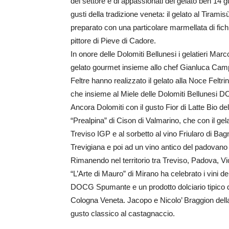
del settore e di appassionati del gelato ben 14 
gusti della tradizione veneta: il gelato al Tiramis
preparato con una particolare marmellata di fich
pittore di Pieve di Cadore.
In onore delle Dolomiti Bellunesi i gelatieri Mar
gelato gourmet insieme allo chef Gianluca Campi
Feltre hanno realizzato il gelato alla Noce Felt
che insieme al Miele delle Dolomiti Bellunesi DO
Ancora Dolomiti con il gusto Fior di Latte Bio dell
“Prealpina” di Cison di Valmarino, che con il 
Treviso IGP e al sorbetto al vino Friularo di B
Trevigiana e poi ad un vino antico del padovano d
Rimanendo nel territorio tra Treviso, Padova, Vic
“L’Arte di Mauro” di Mirano ha celebrato i vini d
DOCG Spumante e un prodotto dolciario tipico del
Cologna Veneta. Jacopo e Nicolo’ Braggion dell
gusto classico al castagnaccio.