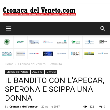
Cronaca
del
Home
Cronaca del Veneto
Attualità
Cronaca del Veneto
Attualità
Cronaca
Veneto
IL BANDITO CON L’APECAR,
SPERONA E SCIPPA UNA
DONNA
By
Cronaca del Veneto
-
20 Aprile 2017
1602
0