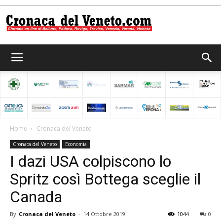
Cronaca
del
Home
Cronaca del Veneto
Cronaca del Veneto
Economia
Veneto
I dazi USA colpiscono lo
Spritz così Bottega sceglie il
Canada
By
Cronaca del Veneto
-
14 Ottobre 2019
1044
0