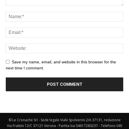
Save my name, email, and website in this browser for the
next time I comment.
© Le Cronache Srl - Sede legale Viale Spolverini 2/A 37131, redazione
Via Frattini 12/C 37121 Verona - Partita Iva 04617280237 - Telefono 045