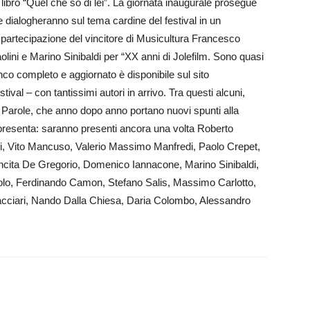
o libro “Quel che so di lei”. La giornata inaugurale prosegue
dialogheranno sul tema cardine del festival in un
 partecipazione del vincitore di Musi­cultura Francesco
lini e Marino Sinibaldi per “XX anni di Jolefilm. Sono quasi
co completo e aggiornato è disponibile sul sito
estival – con tantissimi autori in arrivo. Tra questi alcuni,
lle Parole, che anno dopo anno portano nuovi spunti alla
ppresenta: saranno presenti ancora una volta Roberto
li, Vito Mancuso, Va­lerio Mas­simo Manfredi, Paolo Crepet,
ncita De Gregorio, Domenico Ian­nacone, Ma­rino Sinibaldi,
lo, Ferdi­nando Ca­mon, Stefano Salis, Mas­simo Car­lotto,
acciari, Nando Dalla Chiesa, Daria Colom­bo, Alessandro