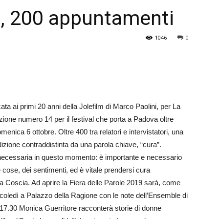
le, 200 appuntamenti
Veneto
1046
0
ta ai primi 20 anni della Jolefilm di Marco Paolini, per La
izione numero 14 per il festival che porta a Padova oltre
enica 6 ottobre. Oltre 400 tra relatori e intervistatori, una
dizione contraddistinta da una parola chiave, “cura”.
 necessaria in questo momento: è importante e necessario
e cose, dei sentimenti, ed è vitale prendersi cura
una Coscia. Ad aprire la Fiera delle Parole 2019 sarà, come
ledì a Palazzo della Ragione con le note dell’En­sem­ble di
le 17.30 Monica Guerritore racconterà storie di donne