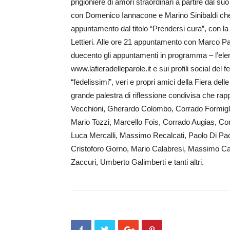
prigioniere di amori straordinari a partire dal su
con Domenico Iannacone e Marino Sini­baldi che 
appuntamento dal titolo “Pren­dersi cura”, con la
Lettieri. Alle ore 21 appuntamento con Marco Pao
duecento gli appuntamenti in programma – l’elen
www.lafieradelleparole.it e sui profili social del f
“fedelissimi”, veri e propri amici della Fiera de
grande palestra di riflessione condivisa che ra
Vecchioni, Ghe­rardo Colom­bo, Corra­do­ Formig
Mario Tozzi, Marcello Fois, Corrado Au­gias, Co
Lu­ca Mercalli, Massimo Reca­lcati, Paolo Di Pao
Cristoforo Gorno, Ma­rio Calabresi, Mas­simo C
Zac­curi, Umberto Galimberti e tanti altri.