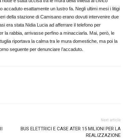
 notte è stata uccisa tra le mura della villetta al civico
accaduto esattamente un lustro fa. Negli ultimi mesi i litigi
inieri della stazione di Camisano erano dovuti intervenire due
asi era stata Nidia Lucia ad afferrare il telefono per
er la rabbia, arrivasse perfino a minacciarla. Mai, però, le
tuglia riportava la calma tra le mura domestiche, ma poi la
iorno seguente per denunciare l’accaduto.
Next article
RI
BUS ELETTRICI E CASE ATER 15 MILIONI PER LA
REALIZZAZIONE