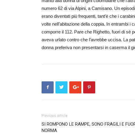
marito alla donna di origini colombiane che l’altra
numero 62 di via Alpini, a Camisano. Un episodio 
erano diventati più frequenti, tant’è che i carab
volte nell’abitazione della coppia. In entrambi i c
comporre il 112. Pare che Righetto, fuori di sé p
aveva urlato contro che l’avrebbe uccisa. La pat
donna preferiva non presentarsi in caserma il g
Previous article
SI ROMPONO LE RAMPE, SONO FRAGILI E FUO
NORMA