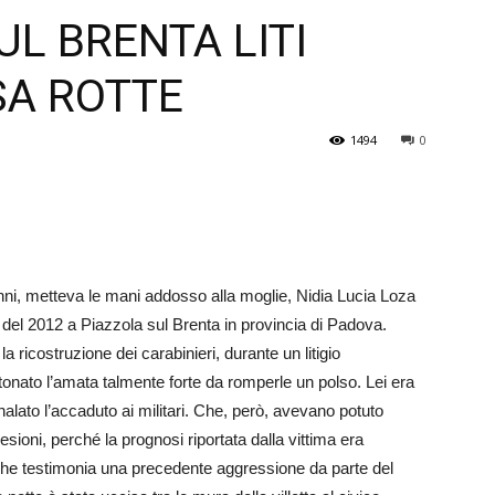
UL BRENTA LITI
Veneto
SA ROTTE
1494
0
nni, metteva le mani addosso alla moglie, Nidia Lucia Loza
 del 2012 a Piazzola sul Brenta in provincia di Padova.
 ricostruzione dei carabinieri, durante un litigio
ttonato l’amata talmente forte da romperle un polso. Lei era
alato l’accaduto ai militari. Che, però, avevano potuto
lesioni, perché la prognosi riportata dalla vittima era
e che testimonia una precedente aggressione da parte del