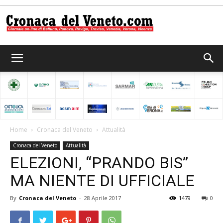
Cronaca
del
Home
Cronaca del Veneto
Attualità
Cronaca del Veneto
Attualità
Veneto
ELEZIONI, “PRANDO BIS”
MA NIENTE DI UFFICIALE
By
Cronaca del Veneto
-
28 Aprile 2017
1479
0