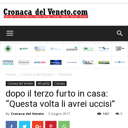
Cronaca
del
Home
Cronaca del Veneto
Attualità
Cronaca del Veneto
Attualità
Cronaca
Veneto
dopo il terzo furto in casa:
“Questa volta li avrei uccisi”
By
Cronaca del Veneto
-
5 Giugno 2017
1461
0