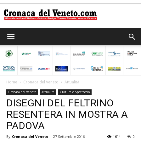
Cronaca
del
Home
Cronaca del Veneto
Attualità
Cronaca del Veneto
Attualità
Cultura e Spettacolo
Veneto
DISEGNI DEL FELTRINO
RESENTERA IN MOSTRA A
PADOVA
By
Cronaca del Veneto
-
27 Settembre 2016
1614
0