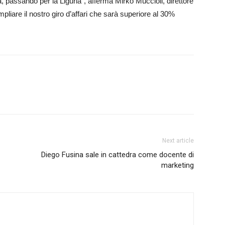
 passando per la Liguria”, afferma Mirko Muccioli, direttore
iare il nostro giro d’affari che sarà superiore al 30%
Next article
Diego Fusina sale in cattedra come docente di
marketing