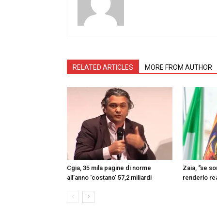
RELATED ARTICLES
MORE FROM AUTHOR
Cgia, 35 mila pagine di norme
Zaia, “se s
all’anno ‘costano’ 57,2 miliardi
renderlo re