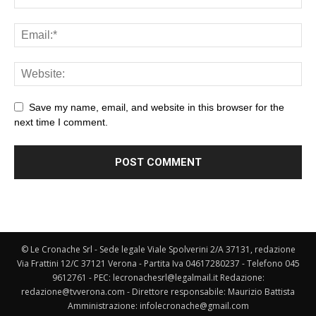
Save my name, email, and website in this browser for the
next time I comment.
© Le Cronache Srl - Sede legale Viale Spolverini 2/A 37131, redazione
Via Frattini 12/C 37121 Verona - Partita Iva 04617280237 - Telefono 045
9612761 - PEC: lecronachesrl@legalmail.it Redazione:
redazione@tvverona.com - Direttore responsabile: Maurizio Battista
Amministrazione: infolecronache@gmail.com