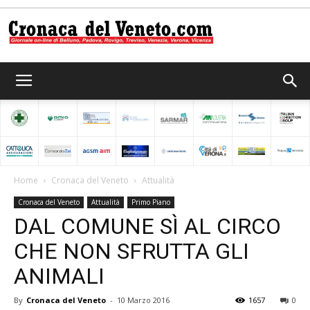
Cronaca
del
Home
Cronaca del Veneto
Attualità
Cronaca del Veneto
Attualità
Primo Piano
Veneto
DAL COMUNE SÌ AL CIRCO
CHE NON SFRUTTA GLI
ANIMALI
By
Cronaca del Veneto
-
10 Marzo 2016
1657
0