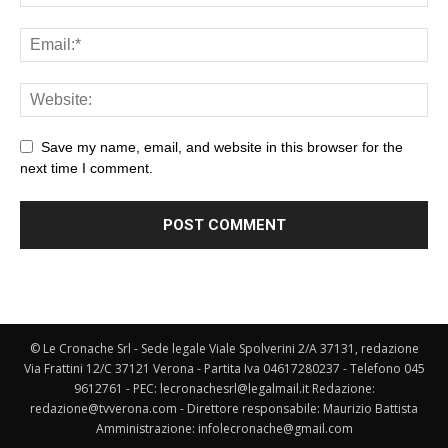
Save my name, email, and website in this browser for the
next time I comment.
© Le Cronache Srl - Sede legale Viale Spolverini 2/A 37131, redazione
Via Frattini 12/C 37121 Verona - Partita Iva 04617280237 - Telefono 045
9612761 - PEC: lecronachesrl@legalmail.it Redazione:
redazione@tvverona.com - Direttore responsabile: Maurizio Battista
Amministrazione: infolecronache@gmail.com