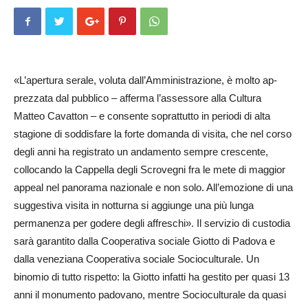
«L’apertura serale, voluta dal­l’Am­­ministrazione, è molto ap­
prezzata dal pubblico – afferma l’assessore alla Cultura
Matteo Cavatton – e consente soprattutto in periodi di alta
stagione di soddisfare la forte domanda di visita, che nel corso
degli anni ha registrato un andamento sempre crescente,
collocando la Cap­pella degli Scrovegni fra le mete di maggior
appeal nel panorama nazionale e non solo. All’emo­zione di una
suggestiva visita in notturna si aggiunge una più lunga
permanenza per godere degli affreschi». Il servizio di cus­todia
sarà garantito dalla Co­ope­rativa sociale Giotto di Pa­dova e
dalla veneziana Co­operativa so­ciale Socioculturale. Un
binomio di tutto rispetto: la Giotto infatti ha gestito per quasi 13
anni il monumento padovano, mentre Socioculturale da quasi