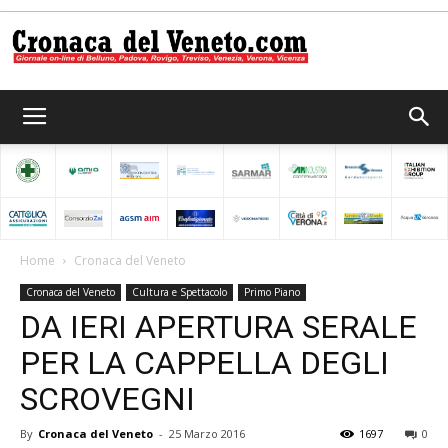
Cronaca
del
Home
Cronaca del Veneto
Cronaca del Veneto
Cultura e Spettacolo
Primo Piano
Veneto
DA IERI APERTURA SERALE
PER LA CAPPELLA DEGLI
SCROVEGNI
By
Cronaca del Veneto
-
25 Marzo 2016
1697
0