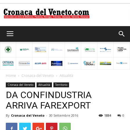
Cronaca
del
Home
Cronaca del Veneto
Attualità
Cronaca del Veneto
Attualità
Territorio
Veneto
DA CONFINDUSTRIA
ARRIVA FAREXPORT
By
Cronaca del Veneto
-
30 Settembre 2016
1884
0