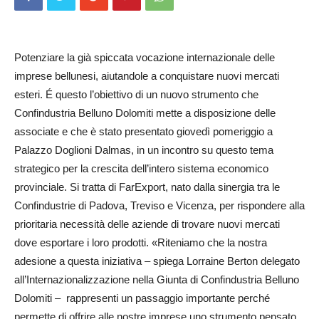
Potenziare la già spiccata vocazione internazionale delle
imprese bellunesi, aiutandole a conquistare nuovi mercati
esteri. É questo l’o­biettivo di un nuovo strumento che
Confindustria Belluno Dolomiti met­te a disposizione delle
associate e che è stato presentato giovedì pomeriggio a
Palazzo Do­glio­ni Dalmas, in un incontro su questo tema
strategico per la crescita dell’intero sistema economico
provinciale. Si tratta di FarExport, nato dalla sinergia tra le
Confindustrie di Padova, Treviso e Vicenza, per ris­pondere alla
prioritaria necessità delle aziende di trovare nuovi mercati
dove esportare i loro prodotti. «Riteniamo che la nostra
adesione a questa iniziativa – spiega Lorraine Berton delegato
all’In­ter­na­zionalizzazione nella Giunta di Confindustria Belluno
Dolomiti – rappresenti un passaggio importante perché
permette di offrire alle nostre imprese uno strumento pen­sato