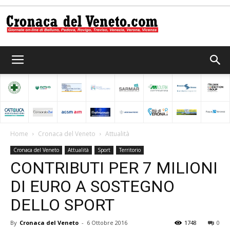
Cronaca
del
Home
Cronaca del Veneto
Attualità
Cronaca del Veneto
Attualità
Sport
Territorio
Veneto
CONTRIBUTI PER 7 MILIONI
DI EURO A SOSTEGNO
DELLO SPORT
By
Cronaca del Veneto
-
6 Ottobre 2016
1748
0