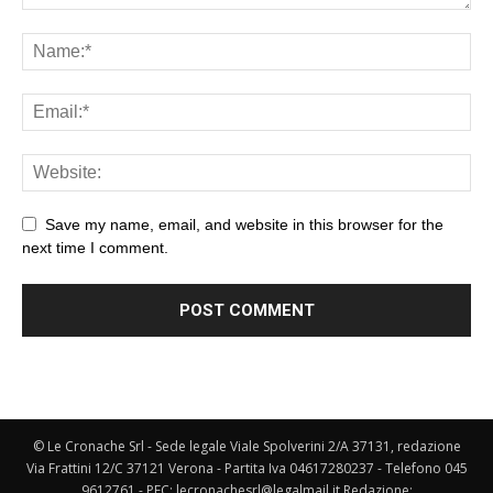
Save my name, email, and website in this browser for the
next time I comment.
© Le Cronache Srl - Sede legale Viale Spolverini 2/A 37131, redazione
Via Frattini 12/C 37121 Verona - Partita Iva 04617280237 - Telefono 045
9612761 - PEC: lecronachesrl@legalmail.it Redazione: