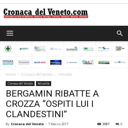
Cronaca
del
Home
Cronaca del Veneto
Attualità
Cronaca del Veneto
Attualità
Veneto
BERGAMIN RIBATTE A
CROZZA “OSPITI LUI I
CLANDESTINI”
By
Cronaca del Veneto
-
7 Marzo 2017
3087
0