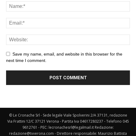
Save my name, email, and website in this browser for the
next time I comment.
© Le Cronache Srl - Sede legale Viale Spolverini 2/A 37131, redazione
Via Frattini 12/C 37121 Verona - Partita Iva 04617280237 - Telefono 045
9612761 - PEC: lecronachesrl@legalmail.it Redazione:
redazione@tvverona.com - Direttore responsabile: Maurizio Battista