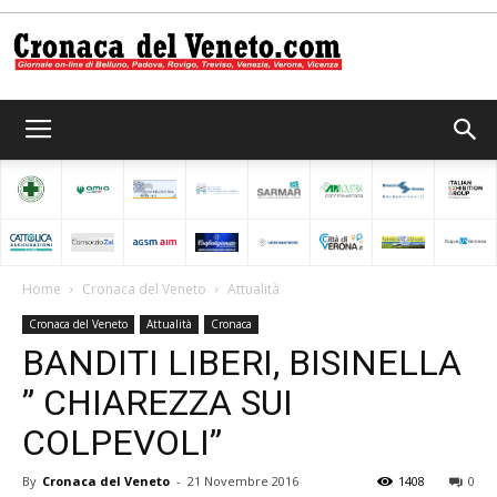
Cronaca
del
Home
Cronaca del Veneto
Attualità
Cronaca del Veneto
Attualità
Cronaca
Veneto
BANDITI LIBERI, BISINELLA
” CHIAREZZA SUI
COLPEVOLI”
By
Cronaca del Veneto
-
21 Novembre 2016
1408
0