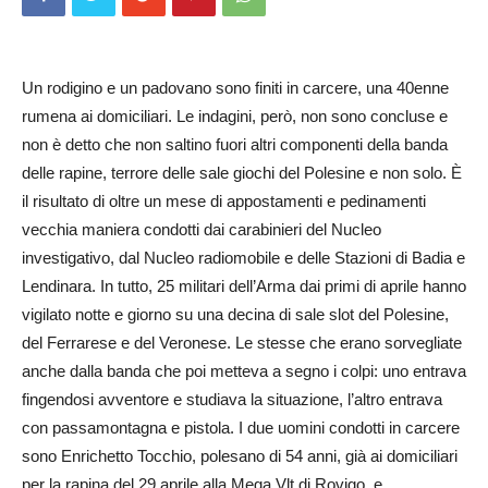
Un rodigino e un padovano sono finiti in carcere, una 40enne
rumena ai domiciliari. Le indagini, però, non sono concluse e
non è detto che non saltino fuori altri componenti della banda
delle rapine, terrore delle sale giochi del Polesine e non solo. È
il risultato di oltre un mese di appostamenti e pedinamenti
vecchia maniera condotti dai carabinieri del Nucleo
investigativo, dal Nucleo radiomobile e delle Stazioni di Badia e
Lendinara. In tutto, 25 militari dell’Arma dai primi di aprile hanno
vigilato notte e giorno su una decina di sale slot del Polesine,
del Ferrarese e del Veronese. Le stesse che erano sorvegliate
anche dalla banda che poi metteva a segno i colpi: uno entrava
fingendosi avventore e studiava la situazione, l’altro entrava
con passamontagna e pistola. I due uomini condotti in carcere
sono Enrichetto Tocchio, polesano di 54 anni, già ai domiciliari
per la rapina del 29 aprile alla Mega Vlt di Rovigo, e