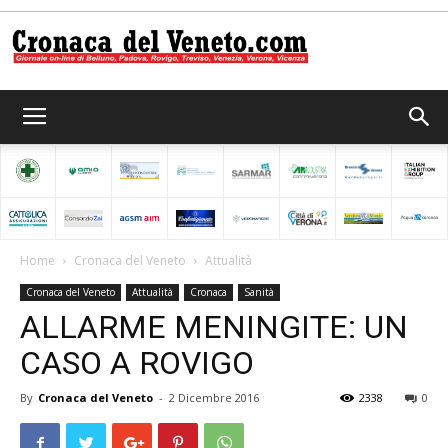
Cronaca
del
Home
Cronaca del Veneto
Attualità
Cronaca del Veneto
Attualità
Cronaca
Sanità
Veneto
ALLARME MENINGITE: UN
CASO A ROVIGO
By
Cronaca del Veneto
-
2 Dicembre 2016
2338
0