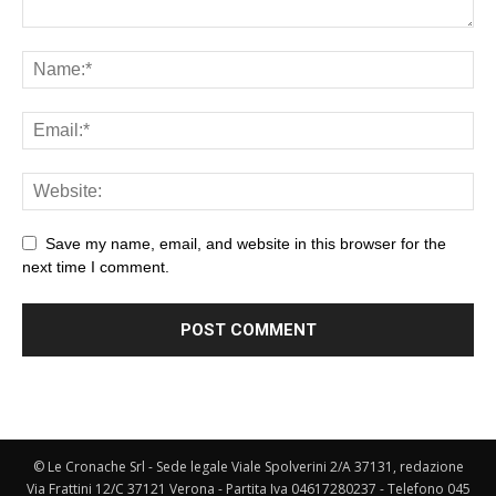
Save my name, email, and website in this browser for the
next time I comment.
© Le Cronache Srl - Sede legale Viale Spolverini 2/A 37131, redazione
Via Frattini 12/C 37121 Verona - Partita Iva 04617280237 - Telefono 045