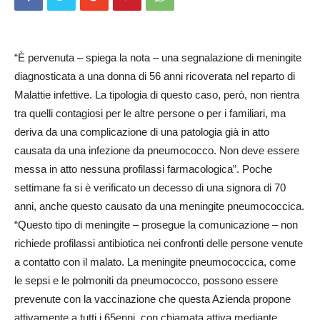
“È pervenuta – spiega la nota – una segnalazione di meningite
diagnosticata a una donna di 56 anni ricoverata nel re­parto di
Malattie infettive. La tipologia di questo caso, però, non rientra
tra quelli contagiosi per le altre persone o per i familiari, ma
deriva da una co­mplicazione di una patologia già in atto
causata da una inf­ezione da pneumococco. Non deve essere
me­ssa in atto ne­ssuna profilassi farmacologica”. Poche
settimane fa si è verificato un decesso di una signora di 70
anni, anche questo causato da una meningite pneumococcica.
“Questo tipo di meningite – prosegue la comunicazione – non
richiede profilassi antibiotica nei confronti delle persone venute
a contatto con il malato. La m­eningite pneumococcica, co­me
le sepsi e le polmoniti da pneumococco, possono es­sere
prevenute con la vaccinazione che questa Azienda propone
attivamente a tutti i 65enni, con chiamata attiva mediante