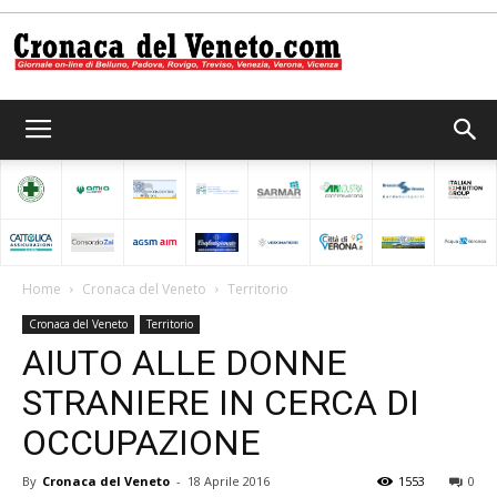
Cronaca
del
Home
Cronaca del Veneto
Territorio
Cronaca del Veneto
Territorio
Veneto
AIUTO ALLE DONNE
STRANIERE IN CERCA DI
OCCUPAZIONE
By
Cronaca del Veneto
-
18 Aprile 2016
1553
0