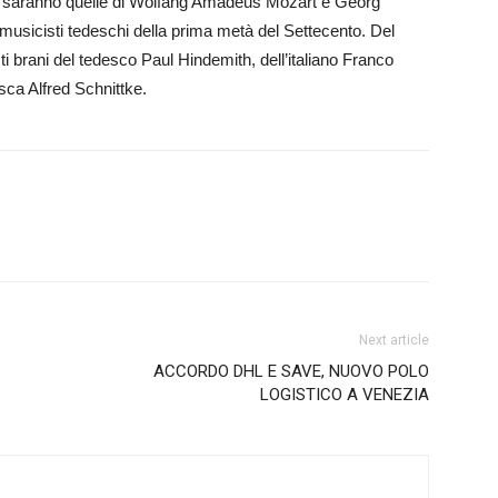
e saranno quelle di Wolfang Amadeus Mozart e Georg
musicisti tedeschi della prima metà del Settecento. Del
 brani del tedesco Paul Hindemith, dell’italiano Franco
sca Alfred Schnittke.
Next article
ACCORDO DHL E SAVE, NUOVO POLO
LOGISTICO A VENEZIA