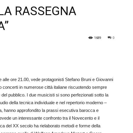
A LA RASSEGNA
Veneto
A”
1689
0
 alle ore 21.00, vede protagonisti Stefano Bruni e Giovanni
to concerti in numerose città italiane riscuotendo sempre
el pubblico. I due musicisti si sono perfezionati sotto la
udio della tecnica individuale e nel repertorio moderno –
, hanno approfondito la prassi esecutiva barocca e
vede un interessante confronto tra il Novecento e il
ica del XX secolo ha rielaborato metodi e forme della