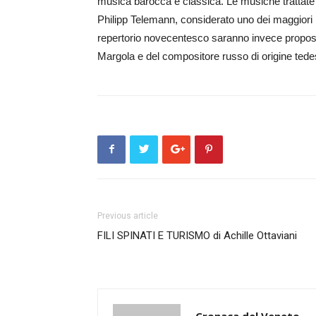
musica barocca e classica. Le musiche trattat
Philipp Telemann, considerato uno dei maggiori 
repertorio novecentesco saranno invece proposti
Margola e del compositore russo di origine tede
Previous article
FILI SPINATI E TURISMO di Achille Ottaviani
Cronaca del Veneto