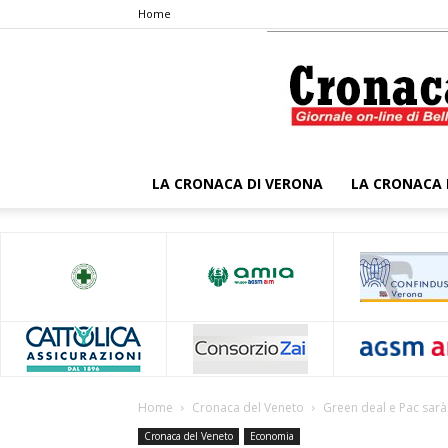
Home
LA CRONACA DI VERONA
LA CRONACA 
Home
Cronaca del Veneto
Green deal e Pac sarà 
Cronaca del Veneto
Economia