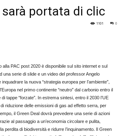
sarà portata di clic
Veneto
1101
0
alla PAC post 2020 è disponibile sul sito internet e sul
d una serie di slide e un video del professor Angelo
ile inquadrare la nuova “strategia europea per l’ambiente”,
’Europa nel primo continente “neutro” dal carbonio entro il
di tappe “forzate”. In estrema sintesi, entro il 2030 l’UE
o di riduzione delle emissioni di gas ad effetto serra, per
attempo, il Green Deal dovrà prevedere una serie di azioni
 grazie al passaggio a un’economia circolare e pulita,
la perdita di biodiversità e ridurre l’inquinamento. Il Green