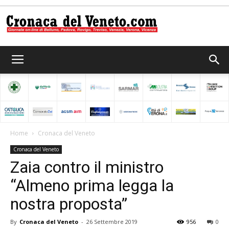
Cronaca
del
Home
Cronaca del Veneto
Cronaca del Veneto
Veneto
Zaia contro il ministro
“Almeno prima legga la
nostra proposta”
By
Cronaca del Veneto
-
26 Settembre 2019
956
0