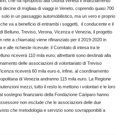
rin, che ha riproposto alla Giunta veneta il finanziamento
i decine di migliaia di viaggi in Veneto, coprendo quasi 700
te solo in un passaggio automobilistico, ma un vero e proprio
e va a beneficio di entrambi i soggetti, il conducente e il
di Belluno, Treviso, Verona, Vicenza e Venezia, il progetto
 rete a chiamata) viene rifinanziato per il 2019-2020 in
 e alle richieste ricevute: il Comitato di intesa tra le
lluno riceverà 110 mila euro; altrettanti sono destinati alla
inamento delle associazioni di volontariato di Treviso
i Vicenza riceverà 60 mila euro e, infine, al coordinamento
etropolitana di Venezia andranno 115 mila euro. La Regione
enzioni mezzi, tutto il resto lo mettono i volontari e le loro
al sostegno finanziario della Fondazione Cariparo hanno
’assessore non esclude che le associazioni delle due
 visto che metodologia e servizio sono sovrapponibili a