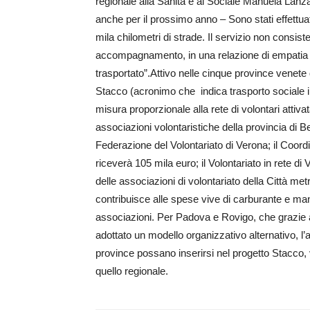
regionale alla Sanità e al Sociale Manuela Lanza
anche per il prossimo anno – Sono stati effettuat
mila chilometri di strade. Il servizio non consis
accompagnamento, in una relazione di empatia ch
trasportato”.Attivo nelle cinque province venete 
Stacco (acronimo che indica trasporto sociale in
misura proporzionale alla rete di volontari attivata
associazioni volontaristiche della provincia di Be
Federazione del Volontariato di Verona; il Coord
riceverà 105 mila euro; il Volontariato in rete d
delle associazioni di volontariato della Città m
contribuisce alle spese vive di carburante e manut
associazioni. Per Padova e Rovigo, che grazie 
adottato un modello organizzativo alternativo, l
province possano inserirsi nel progetto Stacco,
quello regionale.