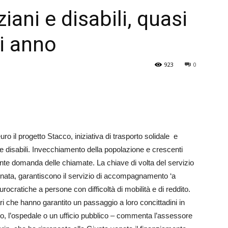
iani e disabili, quasi
Veneto
ni anno
923
0
ro il progetto Stacco, iniziativa di trasporto solidale e
 e disabili. Invecchiamento della popolazione e crescenti
nte domanda delle chiamate. La chiave di volta del servizio
dinata, garantiscono il servizio di accompagnamento ‘a
rocratiche a persone con difficoltà di mobilità e di reddito.
i che hanno garantito un passaggio a loro concittadini in
ico, l’ospedale o un ufficio pubblico – commenta l’assessore