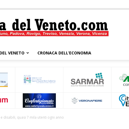
DEL VENETO
CRONACA DELL’ECONOMIA
Cronaca
del
e disabili, quasi 7 mila utenti ogni anno