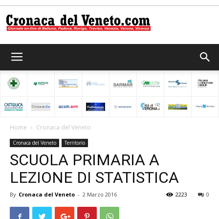
Cronaca
del
Home
Cronaca del Veneto
Cronaca del Veneto
Territorio
Veneto
SCUOLA PRIMARIA A
LEZIONE DI STATISTICA
By
Cronaca del Veneto
-
2 Marzo 2016
2223
0