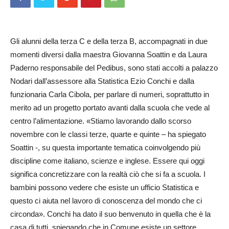
Gli alunni della terza C e della terza B, accompagnati in due
momenti diversi dalla maestra Giovanna Soattin e da Laura
Paderno responsabile del Pedi­bus, sono stati accolti a palazzo
Nodari dall’assessore alla Statis­tica Ezio Conchi e dalla
funzionaria Carla Cibola, per parlare di nu­meri, soprattutto in
merito ad un progetto portato avanti dalla scuola che vede al
centro l’alimentazione. «Stiamo lavorando dallo scorso
novembre con le classi terze, quarte e quinte – ha spiegato
So­at­tin -, su questa importante tematica coinvolgendo più
discipline come italiano, scienze e inglese. Essere qui oggi
significa concretizzare con la realtà ciò che si fa a scuola. I
bambini possono vedere che esiste un ufficio Statistica e
questo ci aiuta nel lavoro di conoscenza del mondo che ci
circonda». Conchi ha dato il suo benvenuto in quella che è la
casa di tutti, spiegando che in Comune esiste un settore