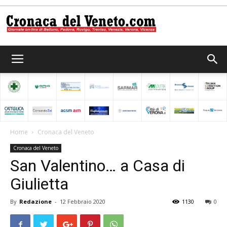
Cronaca
del
Home
Cronaca del Veneto
Cronaca del Veneto
Veneto
San Valentino… a Casa di
Giulietta
By
Redazione
-
12 Febbraio 2020
1130
0